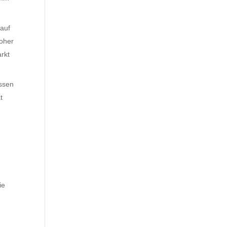
auf
oher
rkt
ssen
t
ie