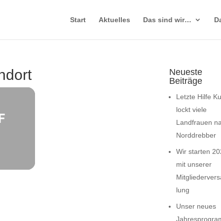
Start
Aktuelles
Das sind wir…
D
ndort
Neueste
Beiträge
Letzte Hilfe K
lockt viele
F
Landfrauen n
Norddrebber
Wir starten 2
mit unserer
Mitgliederve
lung
Unser neues
Jahresprogr