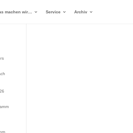
as machen wir…
Service
Archiv
urs
ach
026
rsamm
amm