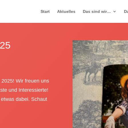
Start
Aktuelles
Das sind wir…
D
025
2025! Wir freuen uns
te und Interessierte!
en etwas dabei. Schaut