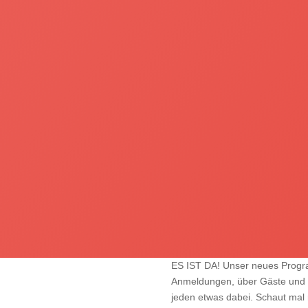
ES IST DA! Unser neues Progra
Anmeldungen, über Gäste und Int
jeden etwas dabei. Schaut mal 