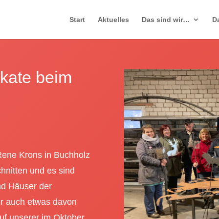
Start
Aktuelles
Das sind wir…
D
ikate beim
Rene Krons in Buchholz
hnitten und es sind
und Häuser der
ir auch etwas davon
auf unserer im Oktober