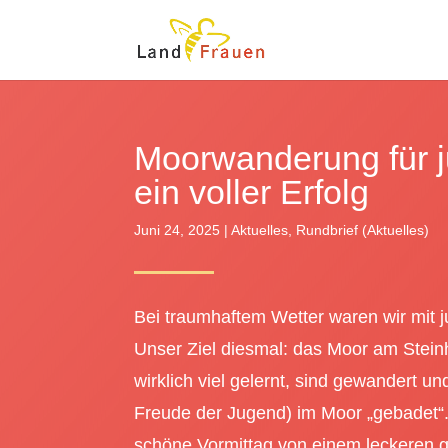
Moorwanderung für j
ein voller Erfolg
Juni 24, 2025
|
Aktuelles
,
Rundbrief (Aktuelles)
Bei traumhaftem Wetter waren wir mit j
Unser Ziel diesmal: das Moor am Stei
wirklich viel gelernt, sind gewandert u
Freude der Jugend) im Moor „gebadet“
schöne Vormittag von einem leckeren